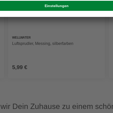
WELLWATER
Luftsprudler, Messing, silberfarben
5,99 €
ir Dein Zuhause zu einem schön