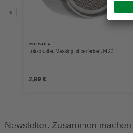
WELLWATER
Luftsprudler, Messing, silberfarben, M 22
2,99 €
Newsletter: Zusammen machen w