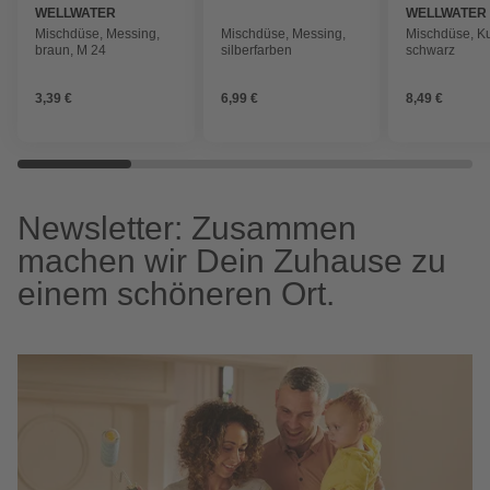
WELLWATER
WELLWATER
Mischdüse, Messing,
Mischdüse, Messing,
Mischdüse, Ku
braun, M 24
silberfarben
schwarz
3,39 €
6,99 €
8,49 €
Newsletter: Zusammen
machen wir Dein Zuhause zu
einem schöneren Ort.