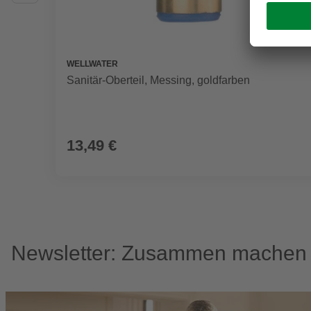
WELLWATER
Sanitär-Oberteil, Messing, goldfarben
13,49 €
Newsletter: Zusammen machen w