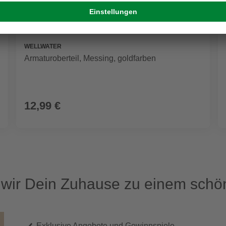
WELLWATER
Armaturoberteil, Messing, goldfarben
12,99 €
ir Dein Zuhause zu einem schön
Exklusive Angebote und Gewinnspiele