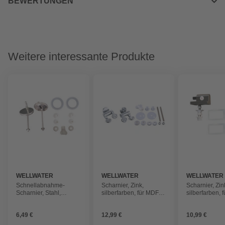
BEWERTUNGEN
Weitere interessante Produkte
WELLWATER
WELLWATER
WELLWATER
Schnellabnahme-
Scharnier, Zink,
Scharnier, Zin
Scharnier, Stahl,
silberfarben, für MDF
silberfarben, f
silberfarben, für
WC-Sitze mit
Duroplast WC-
Duroplast WC-Sitze
Absenkautomatik
Absenkautoma
6,49 €
12,99 €
10,99 €