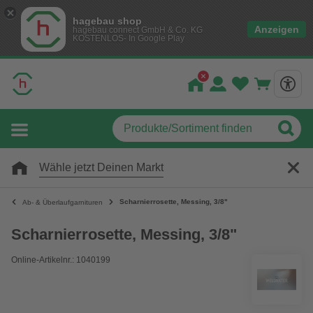
hagebau shop
Anzeigen
hagebau connect GmbH & Co. KG
KOSTENLOS- In Google Play
Wähle jetzt Deinen Markt
Scharnierrosette, Messing, 3/8"
Ab- & Überlaufgarnituren
Scharnierrosette, Messing, 3/8"
Online-Artikelnr.: 1040199