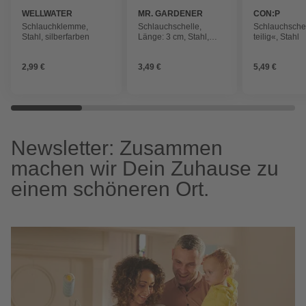
WELLWATER
MR. GARDENER
CON:P
Schlauchklemme,
Schlauchschelle,
Schlauchschel
Stahl, silberfarben
Länge: 3 cm, Stahl,
teilig«, Stahl
silberfarben
2,99 €
3,49 €
5,49 €
Newsletter: Zusammen
machen wir Dein Zuhause zu
einem schöneren Ort.