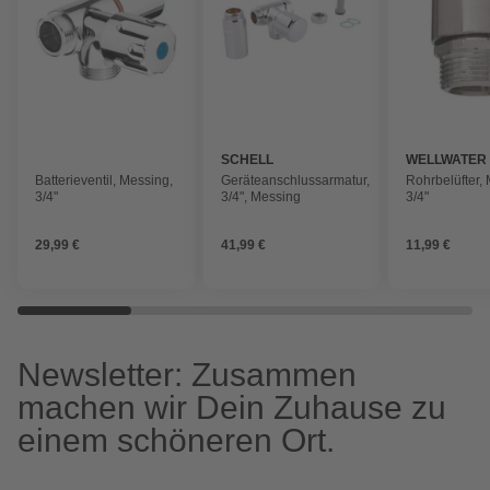
SCHELL
WELLWATER
Batterieventil, Messing,
Geräteanschlussarmatur,
Rohrbelüfter,
3/4"
3/4", Messing
3/4"
29,99 €
41,99 €
11,99 €
Newsletter: Zusammen
machen wir Dein Zuhause zu
einem schöneren Ort.