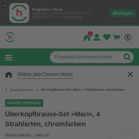
hagebau shop
Anzeigen
hagebau connect GmbH & Co. KG
KOSTENLOS- In Google Play
Wähle jetzt Deinen Markt
Überkopfbrause-Set »Mari«, 4 Strahlarten, chromfarben
Duschgarnituren
GRATIS VERSAND
Überkopfbrause-Set »Mari«, 4
Strahlarten, chromfarben
Online-Artikelnr.: 1444126