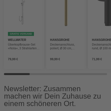
GRATIS VERSAND
WELLWATER
HANSGROHE
HANSGROH
Überkopfbrause-Set
Deckenanschluss,
Deckenanschl
»Nola«, 3 Strahlarten,
poliert, Ø 30 cm,
rund, Ø 100 
chromfarben
goldfarben
mattschwarz
79,99 €
99,99 €
71,99 €
Newsletter: Zusammen
machen wir Dein Zuhause zu
einem schöneren Ort.