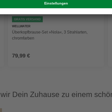
GRATIS VERSAND
WELLWATER
Überkopfbrause-Set »Nola«, 3 Strahlarten,
chromfarben
79,99 €
ir Dein Zuhause zu einem schön