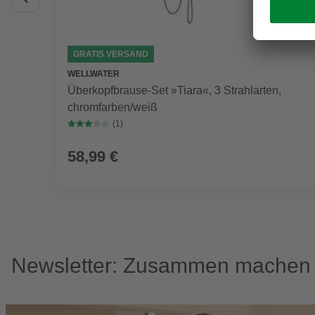
GRATIS VERSAND
WELLWATER
Überkopfbrause-Set »Tiara«, 3 Strahlarten,
chromfarben/weiß
(1)
58,99 €
Newsletter: Zusammen machen w