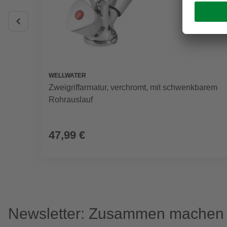
WELLWATER
Zweigriffarmatur, verchromt, mit schwenkbarem
Rohrauslauf
47,99 €
Newsletter: Zusammen machen w