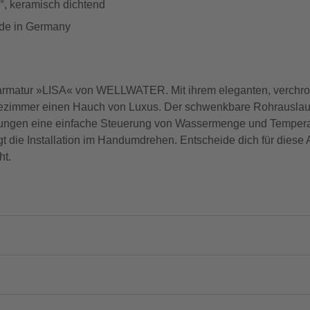
°, keramisch dichtend
ade in Germany
ischarmatur »LISA« von WELLWATER. Mit ihrem eleganten, verch
ezimmer einen Hauch von Luxus. Der schwenkbare Rohrauslauf bi
enungen eine einfache Steuerung von Wassermenge und Tempera
t die Installation im Handumdrehen. Entscheide dich für diese 
ht.