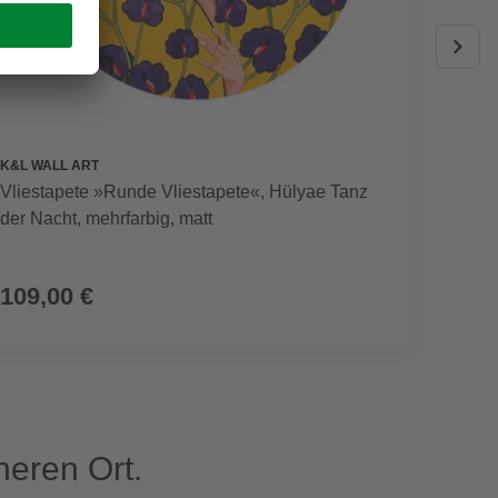
K&L WALL ART
WELLW
Vliestapete »Runde Vliestapete«, Hülyae Tanz
Wannen
der Nacht, mehrfarbig, matt
109,00 €
89,9
eren Ort.