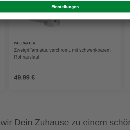
WELLWATER
Zweigriffarmatur, verchromt, mit schwenkbarem
Rohrauslauf
49,99 €
ir Dein Zuhause zu einem schön