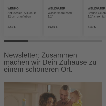
WENKO
WELLWATER
WELLWATER
Abflusssieb, Silikon, Ø
Wasserspareinsatz,
Brause-Gelen
12 cm, graufarben
1/2"
1/2", chromfa
3,49 €
10,49 €
5,49 €
Newsletter: Zusammen
machen wir Dein Zuhause zu
einem schöneren Ort.