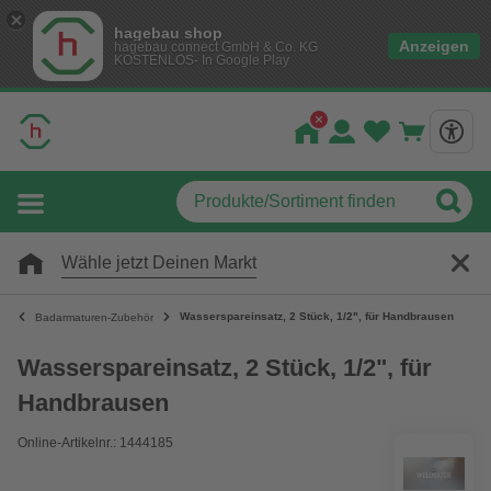
hagebau shop
Anzeigen
hagebau connect GmbH & Co. KG
KOSTENLOS- In Google Play
Wähle jetzt Deinen Markt
Wasserspareinsatz, 2 Stück, 1/2", für Handbrausen
Badarmaturen-Zubehör
Wasserspareinsatz, 2 Stück, 1/2", für
Handbrausen
Online-Artikelnr.: 1444185