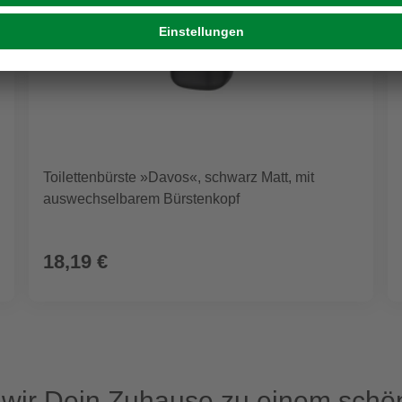
Toilettenbürste »Davos«, schwarz Matt, mit
auswechselbarem Bürstenkopf
18,19 €
ir Dein Zuhause zu einem schön