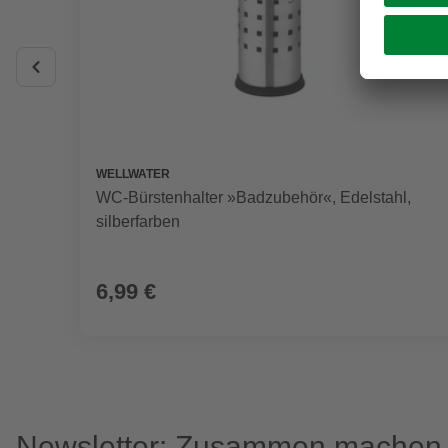
WELLWATER
WC-Bürstenhalter »Badzubehör«, Edelstahl,
silberfarben
6,99 €
Newsletter: Zusammen machen w