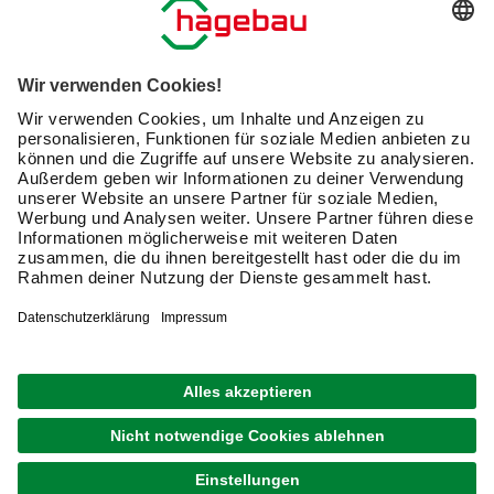
Serviceübersicht
Meine Bestellübersicht
Unternehmen
Kontaktseite
Retoure
Newsletter
hagebau connect
Lieferstatus
Marktfinder
Lade unsere App herunter
hagebau Gruppe
Versandkosten
Gutscheinkarte kaufen
Karriere
Click & Reserve
Guthabenabfrage Gutscheinkarte
Barrierefreiheitserklärung
Click & Collect
Produktbewertungen
Unsere Sorgfaltspflichten
Du hast eine Online-Bestellung bei uns und möchtest
Elektroaltgeräte Rücknahme
diese widerrufen?
VERTRAG WIDERRUFEN
AGB
Impressum
Datenschutz