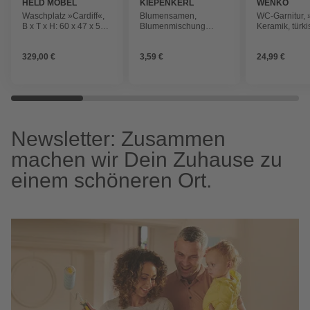
HELD MÖBEL
KIEPENKERL
WENKO
Waschplatz »Cardiff«,
Blumensamen,
WC-Garnitur, 
B x T x H: 60 x 47 x 56
Blumenmischung
Keramik, türki
cm, weiß
Sommerabend
329,00 €
3,59 €
24,99 €
Newsletter: Zusammen
machen wir Dein Zuhause zu
einem schöneren Ort.