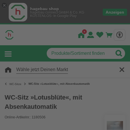
hagebau shop
Anzeigen
hagebau connect GmbH & Co. KG
KOSTENLOS- In Google Play
Wähle jetzt Deinen Markt
WC-Sitz »Lotusblüte«, mit Absenkautomatik
WC-Sitze
WC-Sitz »Lotusblüte«, mit
Absenkautomatik
Online-Artikelnr.: 1180506