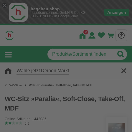
hagebau shop
Anzeigen
hagebau connect GmbH & Co. KG
KOSTENLOS- In Google Play
Wähle jetzt Deinen Markt
WC-Sitz »Paralia«, Soft-Close, Take-Off, MDF
WC-Sitze
WC-Sitz »Paralia«, Soft-Close, Take-Off,
MDF
Online-Artikelnr.: 1442085
(1)