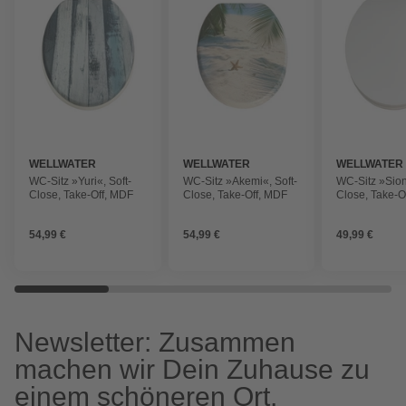
WELLWATER
WELLWATER
WELLWATER
WC-Sitz »Yuri«, Soft-
WC-Sitz »Akemi«, Soft-
WC-Sitz »Sion
Close, Take-Off, MDF
Close, Take-Off, MDF
Close, Take-O
54,99 €
54,99 €
49,99 €
Newsletter: Zusammen
machen wir Dein Zuhause zu
einem schöneren Ort.