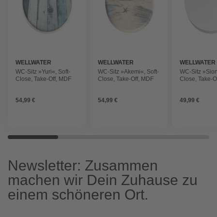
WELLWATER
WELLWATER
WELLWATER
WC-Sitz »Yuri«, Soft-
WC-Sitz »Akemi«, Soft-
WC-Sitz »Sion
Close, Take-Off, MDF
Close, Take-Off, MDF
Close, Take-O
54,99 €
54,99 €
49,99 €
Newsletter: Zusammen
machen wir Dein Zuhause zu
einem schöneren Ort.