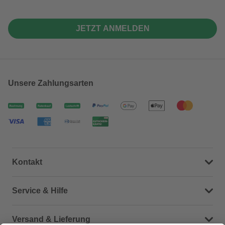
JETZT ANMELDEN
Unsere Zahlungsarten
Kontakt
Dein Kontakt zu uns
Service & Hilfe
Häufige Fragen (FAQ)
Versand & Lieferung