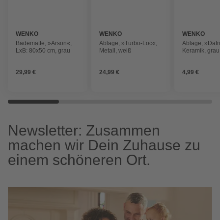
WENKO
WENKO
WENKO
Badematte, »Arson«,
Ablage, »Turbo-Loc«,
Ablage, »Dafn
LxB: 80x50 cm, grau
Metall, weiß
Keramik, grau
29,99 €
24,99 €
4,99 €
Newsletter: Zusammen
machen wir Dein Zuhause zu
einem schöneren Ort.