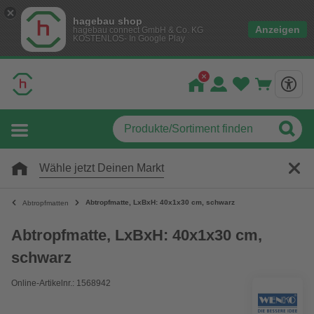
hagebau shop
Anzeigen
hagebau connect GmbH & Co. KG
KOSTENLOS- In Google Play
Wähle jetzt Deinen Markt
Abtropfmatte, LxBxH: 40x1x30 cm, schwarz
Abtropfmatten
Abtropfmatte, LxBxH: 40x1x30 cm,
schwarz
Online-Artikelnr.: 1568942