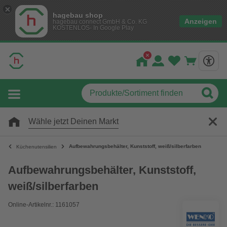
hagebau shop
Anzeigen
hagebau connect GmbH & Co. KG
KOSTENLOS- In Google Play
Wähle jetzt Deinen Markt
Aufbewahrungsbehälter, Kunststoff, weiß/silberfarben
Küchenutensilien
Aufbewahrungsbehälter, Kunststoff,
weiß/silberfarben
Online-Artikelnr.: 1161057