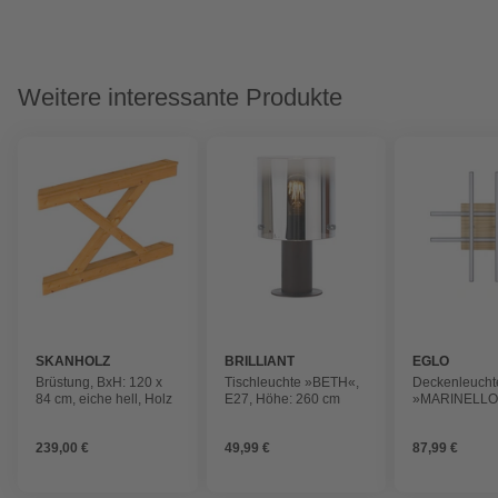
Weitere interessante Produkte
SKANHOLZ
BRILLIANT
EGLO
Brüstung, BxH: 120 x
Tischleuchte »BETH«,
Deckenleucht
84 cm, eiche hell, Holz
E27, Höhe: 260 cm
»MARINELLO 
21 W, 2960 L
239,00 €
49,99 €
87,99 €