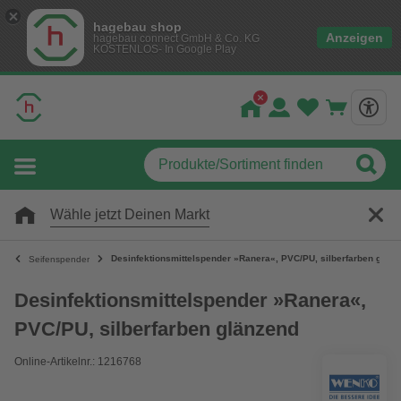
hagebau shop
Anzeigen
hagebau connect GmbH & Co. KG
KOSTENLOS- In Google Play
Wähle jetzt Deinen Markt
Desinfektionsmittelspender »Ranera«, PVC/PU, silberfarben glän
Seifenspender
Desinfektionsmittelspender »Ranera«,
PVC/PU, silberfarben glänzend
Online-Artikelnr.: 1216768