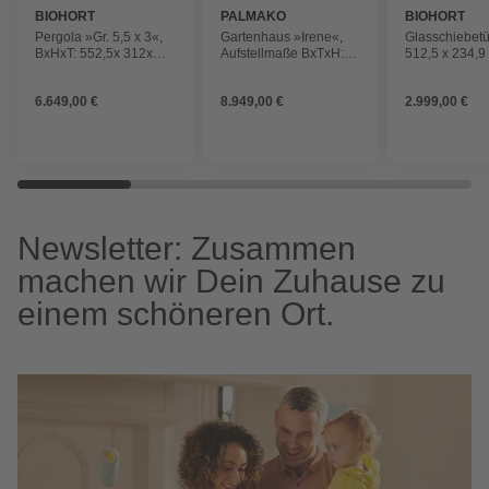
BIOHORT
PALMAKO
BIOHORT
Pergola »Gr. 5,5 x 3«,
Gartenhaus »Irene«,
Glasschiebetü
BxHxT: 552,5x 312x
Aufstellmaße BxTxH:
512,5 x 234,9 
264 cm, quarzgrau-
514 x 598 x 287 cm,
weiß
metallic
lackiert, Holz
6.649,00 €
8.949,00 €
2.999,00 €
Newsletter: Zusammen
machen wir Dein Zuhause zu
einem schöneren Ort.