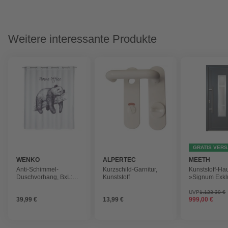
Weitere interessante Produkte
GRATIS VER
WENKO
ALPERTEC
MEETH
Anti-Schimmel-
Kurzschild-Garnitur,
Kunststoff-Ha
Duschvorhang, BxL:
Kunststoff
»Signum Exkl
180 x 200 cm,
satiniertes Gla
weiß/schwarz
nach Innen öf
UVP
1.123,30 €
39,99 €
13,99 €
999,00 €
ohne Türgriff