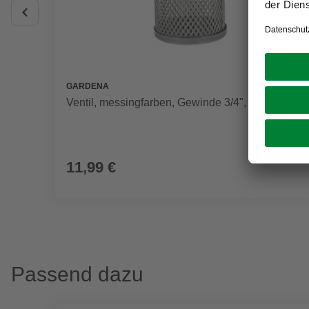
GARDENA
Ventil, messingfarben, Gewinde 3/4", Ø 4,1 cm
11,99 €
Passend dazu