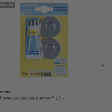
ZUBEHÖR
PASST D
WENKO
WENKO
Power-Loc Adapter, Kunststoff, 2 Stk.
Wanda