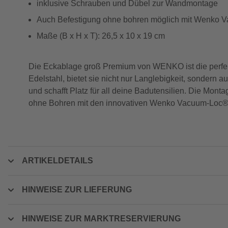
inklusive Schrauben und Dübel zur Wandmontage
Auch Befestigung ohne bohren möglich mit Wenko 
Maße (B x H x T): 26,5 x 10 x 19 cm
Die Eckablage groß Premium von WENKO ist die perfek
Edelstahl, bietet sie nicht nur Langlebigkeit, sondern
und schafft Platz für all deine Badutensilien. Die Mont
ohne Bohren mit den innovativen Wenko Vacuum-Loc®,
ARTIKELDETAILS
HINWEISE ZUR LIEFERUNG
HINWEISE ZUR MARKTRESERVIERUNG