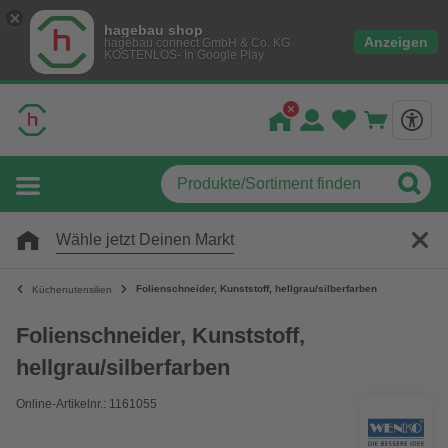
hagebau shop
Anzeigen
hagebau connect GmbH & Co. KG
KOSTENLOS- In Google Play
Wähle jetzt Deinen Markt
Folienschneider, Kunststoff, hellgrau/silberfarben
Küchenutensilien
Folienschneider, Kunststoff,
hellgrau/silberfarben
Online-Artikelnr.: 1161055