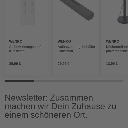
WENKO
WENKO
WENKO
Aufbewahrungsbehälter,
Aufbewahrungsbehälter,
Küchenrollenh
Kunststoff,
Kunststoff,
pulverbeschic
weiß/silberfarben
anthrazit/silberfarben
15x33 cm, sc
29,99 €
29,99 €
13,99 €
Newsletter: Zusammen
machen wir Dein Zuhause zu
einem schöneren Ort.