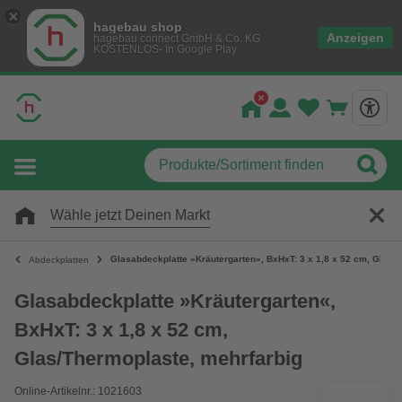
hagebau shop
Anzeigen
hagebau connect GmbH & Co. KG
KOSTENLOS- In Google Play
Wähle jetzt Deinen Markt
Glasabdeckplatte »Kräutergarten«, BxHxT: 3 x 1,8 x 52 cm, Glas/
Abdeckplatten
Glasabdeckplatte »Kräutergarten«,
BxHxT: 3 x 1,8 x 52 cm,
Glas/Thermoplaste, mehrfarbig
Online-Artikelnr.: 1021603