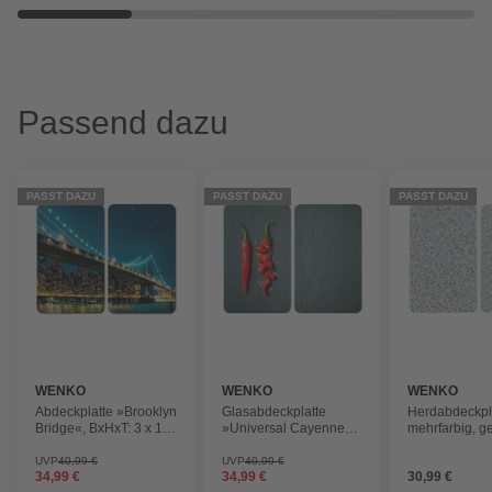
Passend dazu
PASST DAZU
PASST DAZU
PASST DAZU
WENKO
WENKO
WENKO
Abdeckplatte »Brooklyn
Glasabdeckplatte
Herdabdeckpla
Bridge«, BxHxT: 3 x 1,8
»Universal Cayenne«,
mehrfarbig, g
x 52 cm,
BxHxT: 3 x 1,8 x 52 cm,
Glas/Kunststof
Glas/Thermoplaste,
Glas/Thermoplaste,
UVP
40,99 €
UVP
40,99 €
34,99 €
34,99 €
30,99 €
mehrfarbig
mehrfarbig