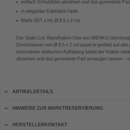
einfach Schutzfolie abziehen und das gummierte Pa
in eleganter Edelstahl-Optik
Maße (B/T x H): Ø 8,5 x 2 cm
Der Static-Loc Wandhaken Uno von WENKO überzeugt du
Durchmesser von Ø 8,5 x 2 cm passt er perfekt auf alle 
innovativen statischen Aufladung bietet der Haken starke
abziehen und das gummierte Pad ansaugen lassen – sch
ARTIKELDETAILS
HINWEISE ZUR MARKTRESERVIERUNG
HERSTELLERKONTAKT