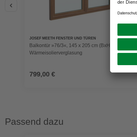
JOSEF MEETH FENSTER UND TÜREN
Balkontür »76/3«, 145 x 205 cm (BxH), 3-Fach
Wärmeisolierverglasung
799,00 €
Passend dazu