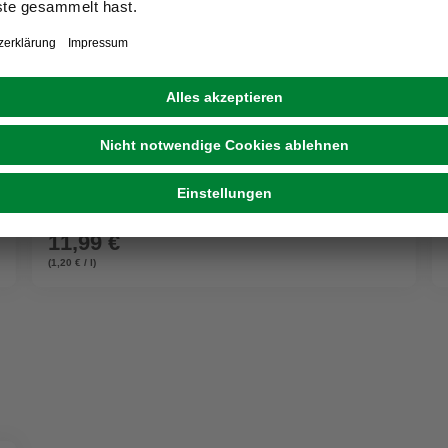
HUGRO
Streu »Back to Life«, 10l, für Nager
11,99 €
(1,20 € / l)