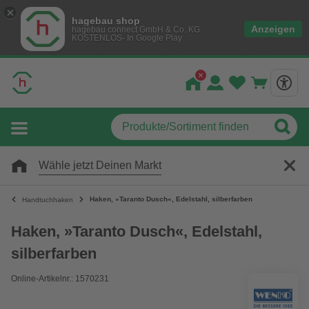
hagebau shop
Anzeigen
hagebau connect GmbH & Co. KG
KOSTENLOS- In Google Play
Wähle jetzt Deinen Markt
Haken, »Taranto Dusch«, Edelstahl, silberfarben
Handtuchhaken
Haken, »Taranto Dusch«, Edelstahl,
silberfarben
Online-Artikelnr.: 1570231