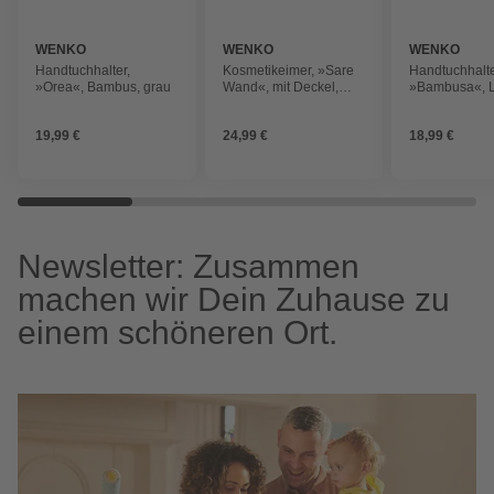
WENKO
WENKO
WENKO
Handtuchhalter,
Kosmetikeimer, »Sare
Handtuchhalte
»Orea«, Bambus, grau
Wand«, mit Deckel,
»Bambusa«, L
schwarz matt
braun
19,99 €
24,99 €
18,99 €
Newsletter: Zusammen
machen wir Dein Zuhause zu
einem schöneren Ort.