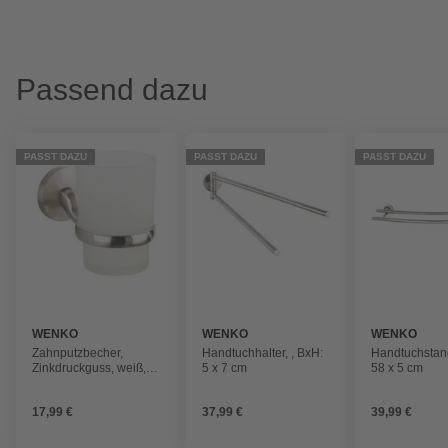
Passend dazu
PASST DAZU
PASST DAZU
PASST DAZU
WENKO
WENKO
WENKO
Zahnputzbecher,
Handtuchhalter, , BxH:
Handtuchstang
Zinkdruckguss, weiß,
5 x 7 cm
58 x 5 cm
rund
17,99 €
37,99 €
39,99 €