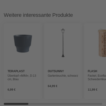
Weitere interessante Produkte
TERAPLAST
OUTSUNNY
FLASH
Übertopf »MINI«, D:13
Gartenleuchte, schwarz
Fackel, Ecofl
cm, Blau
Schwedenfeue
15 cm, 47 cm
64,99 €
6,99 €
11,99 €