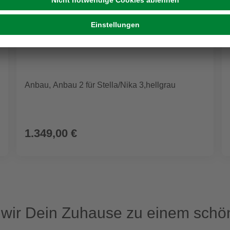
Anbau, Anbau 2 für Stella/Nika 3,hellgrau
1.349,00 €
ir Dein Zuhause zu einem schön