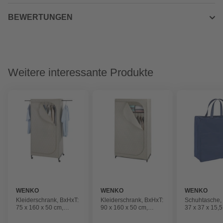
BEWERTUNGEN
Weitere interessante Produkte
WENKO
WENKO
WENKO
Kleiderschrank, BxHxT:
Kleiderschrank, BxHxT:
Schuhtasche,
75 x 160 x 50 cm,
90 x 160 x 50 cm,
37 x 37 x 15,5
Polypropylen/Stahl,
Polypropylen/Stahl,
Polyester/Pol
taupe/mehrfarbig
taupe/mehrfarbig
Vinylacetat, 