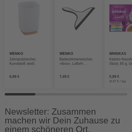
WENKO
WENKO
WHISKAS
Zahnputzbecher,
Badezimmerwischer,
Katzen-Nassfu
Kunststoff, weiß
»Ibos«, LxBxH:
Stück, 85 g, 
25x2,5x20 cm,
Auswahl in G
schwarz-weiß
6,99 €
7,49 €
5,99 €
(5,87 € / kg)
Newsletter: Zusammen
machen wir Dein Zuhause zu
einem schöneren Ort.