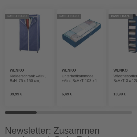
PASST DAZU
PASST DAZU
PASST DAZU
WENKO
WENKO
WENKO
Kleiderschrank »Air«,
Unterbettkommode
Wäschesortier
BxH: 75 x 150 cm,
»Air«, BxHxT: 103 x 16
BxHxT: 3 x 12
Metall/vlies
x 45 cm, Polypropylen
Polypropylen 
(PP), dunkelblau
dunkelblau
39,99 €
6,49 €
10,99 €
Newsletter: Zusammen