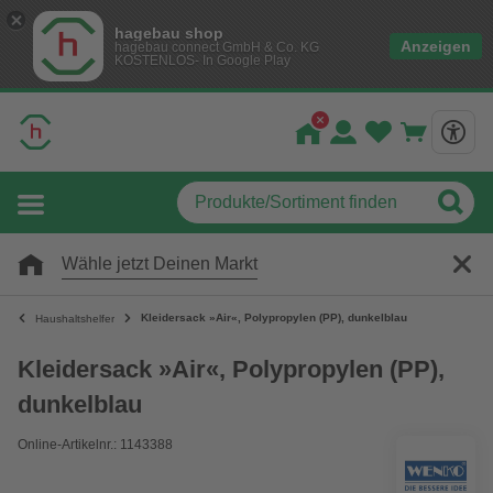
hagebau shop
Anzeigen
hagebau connect GmbH & Co. KG
KOSTENLOS- In Google Play
Wähle jetzt Deinen Markt
Kleidersack »Air«, Polypropylen (PP), dunkelblau
Haushaltshelfer
Kleidersack »Air«, Polypropylen (PP),
dunkelblau
Online-Artikelnr.: 1143388