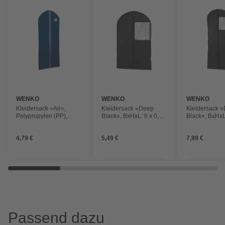
WENKO
WENKO
WENKO
Kleidersack »Air«,
Kleidersack »Deep
Kleidersack 
Polypropylen (PP),
Black«, BxHxL: 6 x 0,01
Black«, BxHxL
dunkelblau
x 100 cm, Polyethylen-
x 150 cm, Pol
Vinylacetat (PEVA),
Vinylacetat (
4,79 €
5,49 €
7,99 €
schwarz
schwarz
Passend dazu