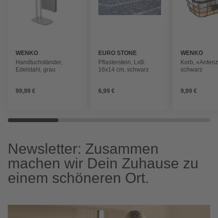
WENKO
EURO STONE
WENKO
Handtuchständer,
Pflasterstein, LxB:
Korb, »Antenz
Edelstahl, grau
16x14 cm, schwarz
schwarz
99,99 €
6,99 €
9,99 €
Newsletter: Zusammen
machen wir Dein Zuhause zu
einem schöneren Ort.