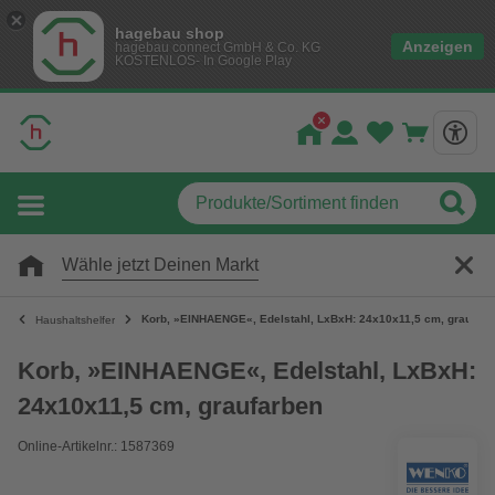
hagebau shop
Anzeigen
hagebau connect GmbH & Co. KG
KOSTENLOS- In Google Play
Wähle jetzt Deinen Markt
Korb, »EINHAENGE«, Edelstahl, LxBxH: 24x10x11,5 cm, graufarb
Haushaltshelfer
Korb, »EINHAENGE«, Edelstahl, LxBxH:
24x10x11,5 cm, graufarben
Online-Artikelnr.: 1587369