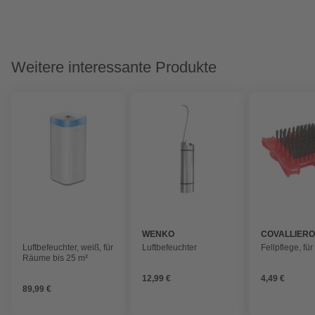
Weitere interessante Produkte
WENKO
COVALLIER
Luftbefeuchter, weiß, für
Luftbefeuchter
Fellpflege, für
Räume bis 25 m²
12,99 €
4,49 €
89,99 €