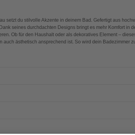
 setzt du stilvolle Akzente in deinem Bad. Gefertigt aus hochw
 Dank seines durchdachten Designs bringt es mehr Komfort in de
en. Ob für den Haushalt oder als dekoratives Element – dieses 
dern auch ästhetisch ansprechend ist. So wird dein Badezimmer z