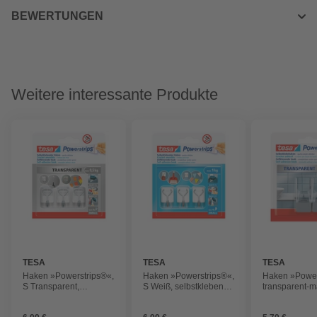
BEWERTUNGEN
Weitere interessante Produkte
TESA
TESA
TESA
Haken »Powerstrips®«,
Haken »Powerstrips®«,
Haken »Power
S Transparent,
S Weiß, selbstklebend,
transparent-m
selbstklebend,
abnehmbar
für max.1 kg,
abnehmbar
mit 2 Haken