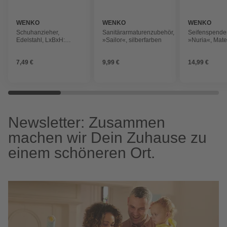
WENKO
WENKO
WENKO
Schuhanzieher,
Sanitärarmaturenzubehör,
Seifenspender
Edelstahl, LxBxH:
»Sailor«, silberfarben
»Nuria«, Mate
57x4,7x1,7 cm, grau
goldfarben
7,49 €
9,99 €
14,99 €
Newsletter: Zusammen
machen wir Dein Zuhause zu
einem schöneren Ort.