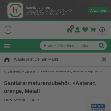
hagebau shop
Anzeigen
hagebau connect GmbH & Co. KG
KOSTENLOS- In Google Play
Wähle jetzt Deinen Markt
Sanitärarmaturenzubehör, »Astera«, orange, Metall
Badarmaturen-Zubehör
Sanitärarmaturenzubehör, »Astera«,
orange, Metall
Online-Artikelnr.: 1568767