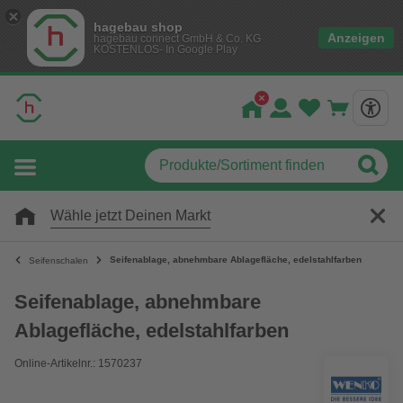
hagebau shop
Anzeigen
hagebau connect GmbH & Co. KG
KOSTENLOS- In Google Play
Wähle jetzt Deinen Markt
Seifenablage, abnehmbare Ablagefläche, edelstahlfarben
Seifenschalen
Seifenablage, abnehmbare
Ablagefläche, edelstahlfarben
Online-Artikelnr.: 1570237