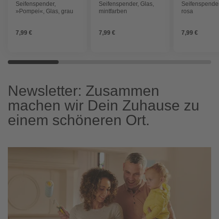
Seifenspender,
Seifenspender, Glas,
Seifenspender
»Pompei«, Glas, grau
mintfarben
rosa
7,99 €
7,99 €
7,99 €
Newsletter: Zusammen
machen wir Dein Zuhause zu
einem schöneren Ort.