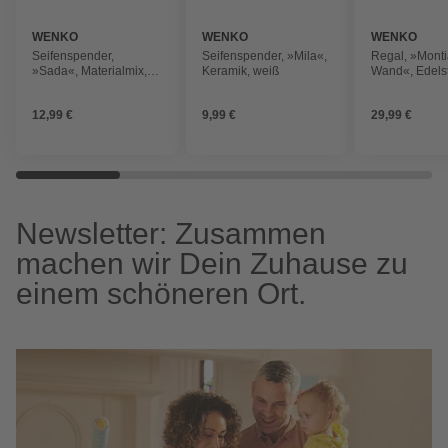
WENKO
WENKO
WENKO
Seifenspender,
Seifenspender, »Mila«,
Regal, »Mont
»Sada«, Materialmix,
Keramik, weiß
Wand«, Edelst
blau
12,99 €
9,99 €
29,99 €
Newsletter: Zusammen
machen wir Dein Zuhause zu
einem schöneren Ort.