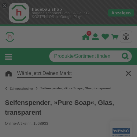
hagebau shop
Anzeigen
hagebau connect GmbH & Co. KG
KOSTENLOS- In Google Play
Wähle jetzt Deinen Markt
Seifenspender, »Pure Soap«, Glas, transparent
Zahnputzbecher
Seifenspender, »Pure Soap«, Glas,
transparent
Online-Artikelnr.: 1568933