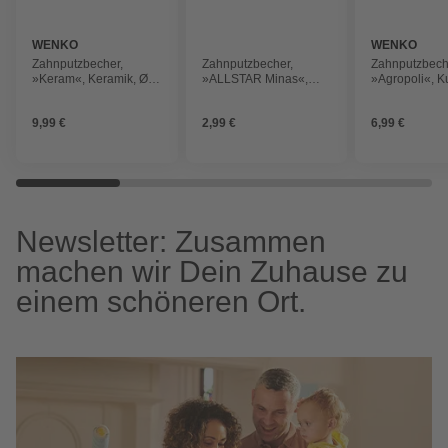
WENKO
WENKO
Zahnputzbecher,
Zahnputzbecher,
Zahnputzbech
»Keram«, Keramik, Ø 8
»ALLSTAR Minas«,
»Agropoli«, Ku
cm, beigefarben
beige, Kunststoff
beige
9,99 €
2,99 €
6,99 €
Newsletter: Zusammen
machen wir Dein Zuhause zu
einem schöneren Ort.