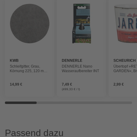
KWB
DENNERLE
SCHEURICH
Schleifgitter, Grau,
DENNERLE Nano
Übertopf »R
Körnung 225, 120 mm
Wasseraufbereiter INT
GARDEN«, Bre
Durchmesser
cm,
weiß/rot/grün/
14,99 €
7,49 €
2,99 €
Keramik
(499,33 € / l)
Passend dazu