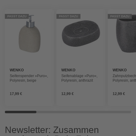
PASST DAZU
PASST DAZU
PASST DAZU
WENKO
WENKO
WENKO
Seifenspender »Puro«,
Seifenablage »Puro«,
Zahnputzbech
Polyresin, beige
Polyresin, anthrazit
Polyresin, anth
rund
17,99 €
12,99 €
12,99 €
Newsletter: Zusammen