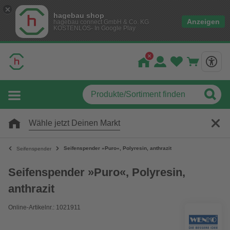
hagebau shop
Anzeigen
hagebau connect GmbH & Co. KG
KOSTENLOS- In Google Play
Wähle jetzt Deinen Markt
Seifenspender »Puro«, Polyresin, anthrazit
Seifenspender
Seifenspender »Puro«, Polyresin,
anthrazit
Online-Artikelnr.: 1021911