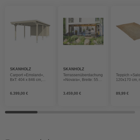
SKANHOLZ
SKANHOLZ
Carport »Emsland«,
Terrassenüberdachung
Teppich »Salo
BxT: 404 x 846 cm,
»Novara«, Breite: 557
120x170 cm, 
Firsthöhe: 242 cm,
cm, Dach: Polycarbonat
unbehandelt
(PC), nussbaum
6.399,00 €
3.459,00 €
89,99 €