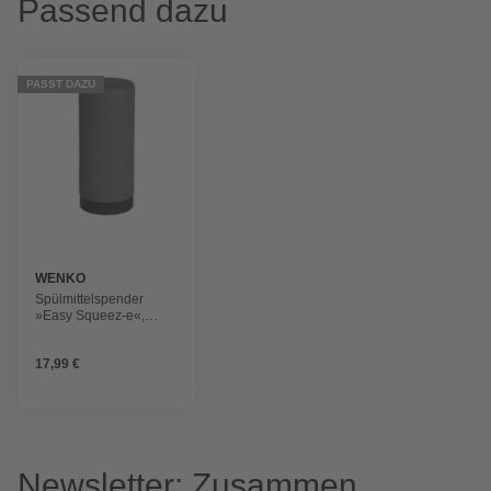
Passend dazu
PASST DAZU
WENKO
Spülmittelspender
»Easy Squeez-e«,
grau, Silikon/Nylon
17,99 €
Newsletter: Zusammen