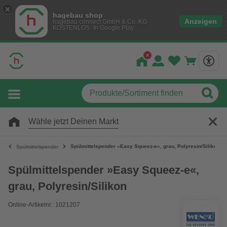
hagebau shop
Anzeigen
hagebau connect GmbH & Co. KG
KOSTENLOS- In Google Play
Wähle jetzt Deinen Markt
Spülmittelspender »Easy Squeez-e«, grau, Polyresin/Silikon
Spülmittelspender
Spülmittelspender »Easy Squeez-e«,
grau, Polyresin/Silikon
Online-Artikelnr.: 1021207