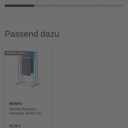
Passend dazu
PASST DAZU
WENKO
Handtuchständer,
Edelstahl, BxHxT: 50 x
76 x 37 cm
52,99 €