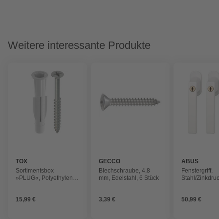
Weitere interessante Produkte
TOX
GECCO
ABUS
Sortimentsbox
Blechschraube, 4,8
Fenstergriff,
»PLUG«, Polyethylen
mm, Edelstahl, 6 Stück
Stahl/Zinkdru
(PE), 320 Stück
weiß
15,99 €
3,39 €
50,99 €