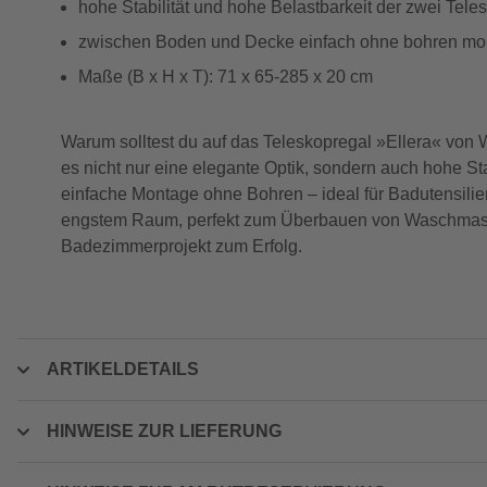
hohe Stabilität und hohe Belastbarkeit der zwei Tele
zwischen Boden und Decke einfach ohne bohren mon
Maße (B x H x T): 71 x 65-285 x 20 cm
Warum solltest du auf das Teleskopregal »Ellera« von
es nicht nur eine elegante Optik, sondern auch hohe St
einfache Montage ohne Bohren – ideal für Badutensilie
engstem Raum, perfekt zum Überbauen von Waschmaschi
Badezimmerprojekt zum Erfolg.
ARTIKELDETAILS
HINWEISE ZUR LIEFERUNG