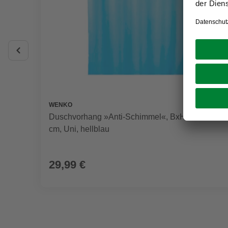
WENKO
Duschvorhang »Anti-Schimmel«, BxH: 180 x 200
cm, Uni, hellblau
29,99 €