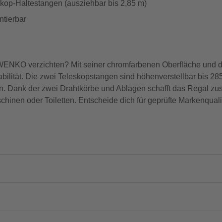
skop-Haltestangen (ausziehbar bis 2,85 m)
tierbar
 WENKO verzichten? Mit seiner chromfarbenen Oberfläche und de
abilität. Die zwei Teleskopstangen sind höhenverstellbar bis 2
n. Dank der zwei Drahtkörbe und Ablagen schafft das Regal zus
nen oder Toiletten. Entscheide dich für geprüfte Markenquali