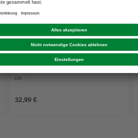
Übertopf, Kunststoff, Groove 224/40 carbon D.40
cm
32,99 €