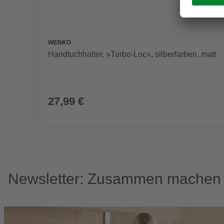
WENKO
Handtuchhalter, »Turbo-Loc«, silberfarben, matt
27,99 €
Newsletter: Zusammen machen w