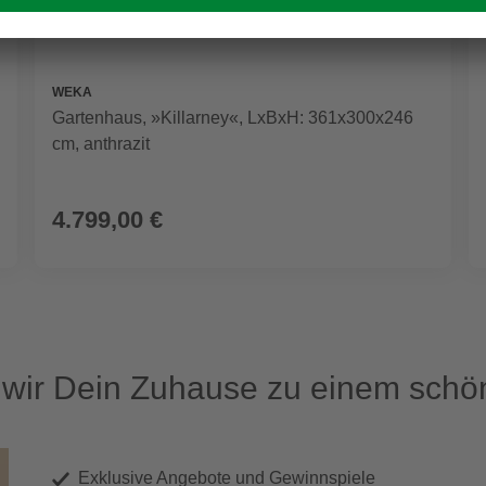
WEKA
Gartenhaus, »Killarney«, LxBxH: 361x300x246
cm, anthrazit
4.799,00 €
ir Dein Zuhause zu einem schön
Exklusive Angebote und Gewinnspiele