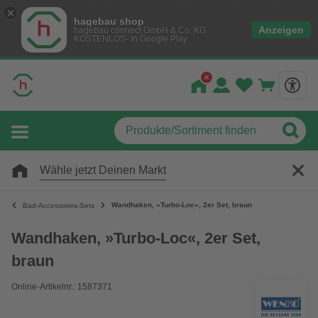
hagebau shop
Anzeigen
hagebau connect GmbH & Co. KG
KOSTENLOS- In Google Play
Wähle jetzt Deinen Markt
Wandhaken, »Turbo-Loc«, 2er Set, braun
Bad-Accessoires-Sets
Wandhaken, »Turbo-Loc«, 2er Set,
braun
Online-Artikelnr.: 1587371