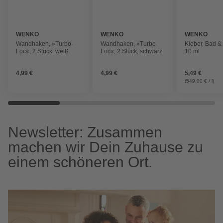
WENKO
WENKO
WENKO
Wandhaken, »Turbo-
Wandhaken, »Turbo-
Kleber, Bad & 
Loc«, 2 Stück, weiß
Loc«, 2 Stück, schwarz
10 ml
4,99 €
4,99 €
5,49 €
(549,00 € / l)
Newsletter: Zusammen
machen wir Dein Zuhause zu
einem schöneren Ort.