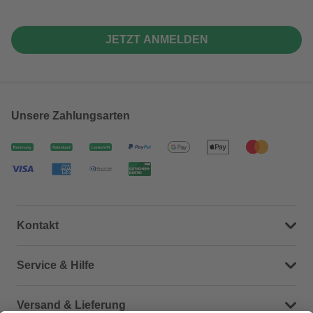
JETZT ANMELDEN
Unsere Zahlungsarten
Kontakt
Dein Kontakt zu uns
Service & Hilfe
Häufige Fragen (FAQ)
Versand & Lieferung