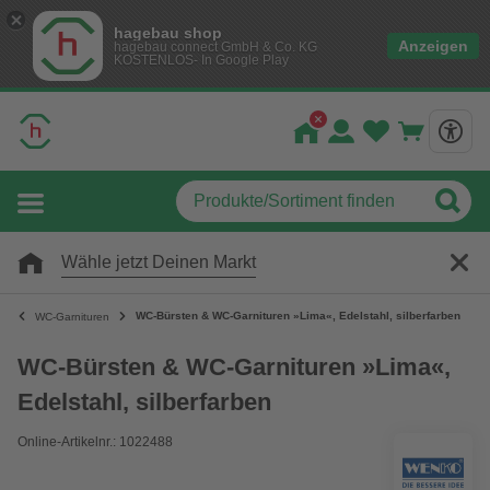
hagebau shop
Anzeigen
hagebau connect GmbH & Co. KG
KOSTENLOS- In Google Play
Wähle jetzt Deinen Markt
WC-Bürsten & WC-Garnituren »Lima«, Edelstahl, silberfarben
WC-Garnituren
WC-Bürsten & WC-Garnituren »Lima«,
Edelstahl, silberfarben
Online-Artikelnr.: 1022488