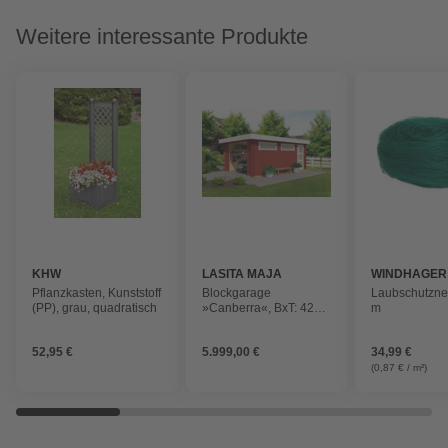
Weitere interessante Produkte
KHW
LASITA MAJA
WINDHAGER
Pflanzkasten, Kunststoff
Blockgarage
Laubschutznet
(PP), grau, quadratisch
»Canberra«, BxT: 422,7
m
x 600 cm (Außenmaß),
Holz
52,95 €
5.999,00 €
34,99 €
(0,87 € / m²)