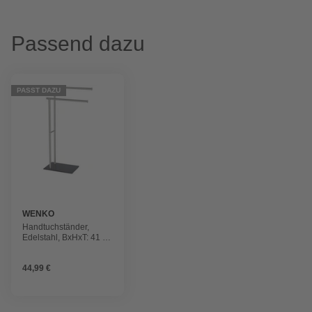
Passend dazu
PASST DAZU
WENKO
Handtuchständer,
Edelstahl, BxHxT: 41 x
79 x 20 cm
44,99 €