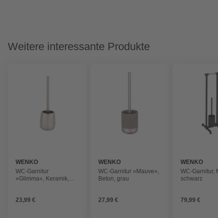
Weitere interessante Produkte
WENKO
WENKO
WENKO
WC-Garnitur
WC-Garnitur »Mauve«,
WC-Garnitur, M
»Glimma«, Keramik,
Beton, grau
schwarz
rosa
23,99 €
27,99 €
79,99 €