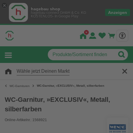
hagebau shop
Anzeigen
hagebau connect GmbH & Co. KG
KOSTENLOS- In Google Play
Wähle jetzt Deinen Markt
WC-Garnitur, »EXCLUSIV«, Metall, silberfarben
WC-Garnituren
WC-Garnitur, »EXCLUSIV«, Metall,
silberfarben
Online-Artikelnr.: 1568921