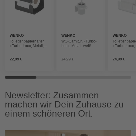
WENKO
WENKO
WENKO
Toilettenpapierhalter,
WC-Garnitur, »Turbo-
Toilettenpapie
»Turbo-Loc«, Metall,
Loc«, Metall, weiß
»Turbo-Loc«, 
schwarz
weiß
22,99 €
24,99 €
24,99 €
Newsletter: Zusammen
machen wir Dein Zuhause zu
einem schöneren Ort.