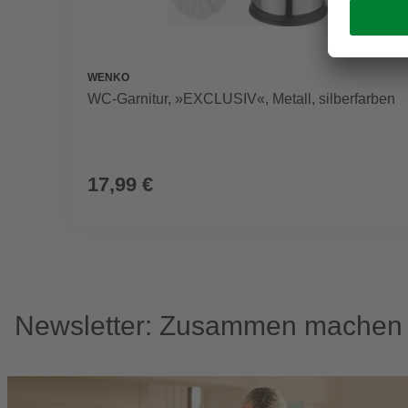
WENKO
WC-Garnitur, »EXCLUSIV«, Metall, silberfarben
17,99 €
Newsletter: Zusammen machen w