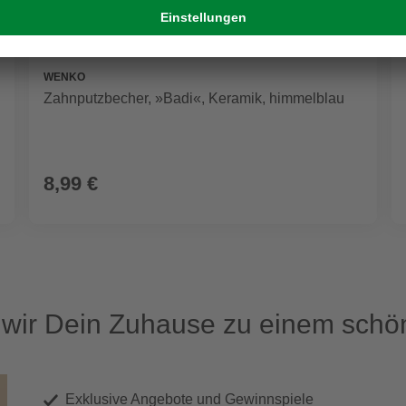
WENKO
Zahnputzbecher, »Badi«, Keramik, himmelblau
8,99 €
ir Dein Zuhause zu einem schön
Exklusive Angebote und Gewinnspiele