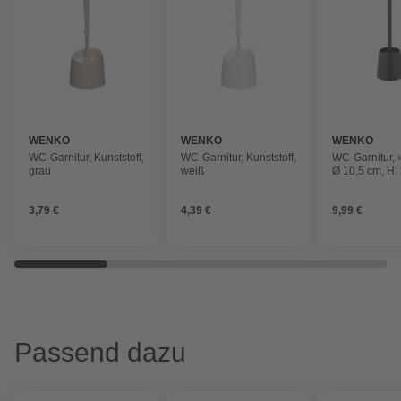
WENKO
WENKO
WENKO
WC-Garnitur, Kunststoff,
WC-Garnitur, Kunststoff,
WC-Garnitur, 
grau
weiß
Ø 10,5 cm, H:
schwarz
3,79 €
4,39 €
9,99 €
Passend dazu