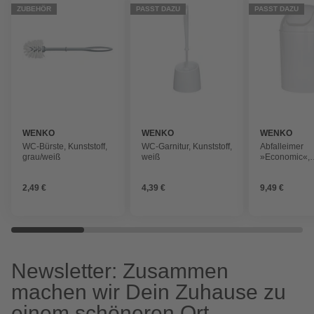
ZUBEHÖR
PASST DAZU
PASST DAZU
WENKO
WENKO
WENKO
WC-Bürste, Kunststoff,
WC-Garnitur, Kunststoff,
Abfalleimer
grau/weiß
weiß
»Economic«,
Schwingdeckel
glänzend
2,49 €
4,39 €
9,49 €
Newsletter: Zusammen
machen wir Dein Zuhause zu
einem schöneren Ort.